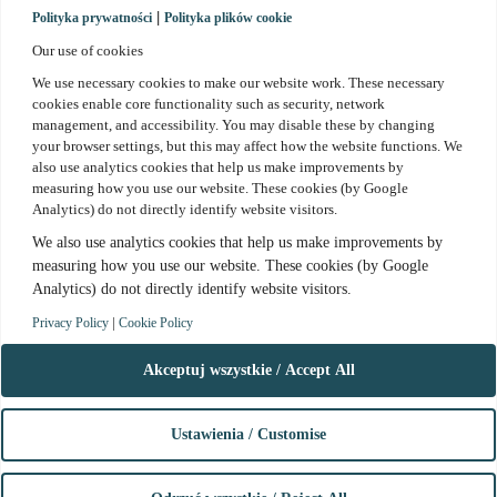
|
Polityka prywatności
Polityka plików cookie
Our use of cookies
We use necessary cookies to make our website work. These necessary
cookies enable core functionality such as security, network
management, and accessibility. You may disable these by changing
Contact
your browser settings, but this may affect how the website functions. We
also use analytics cookies that help us make improvements by
Enquire about an offer
measuring how you use our website. These cookies (by Google
+48 602 221 183
Analytics) do not directly identify website visitors.
info.poland@vastint.eu
We also use analytics cookies that help us make improvements by
measuring how you use our website. These cookies (by Google
Analytics) do not directly identify
website visitors.
facebook.com/kielecka2
|
Privacy Policy
Cookie Policy
instagram.com/kielecka2
Privacy policy
Akceptuj wszystkie / Accept All
Cookie Notice
www.kielecka2.pl
Ustawienia / Customise