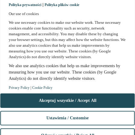
|
Polityka prywatności
Polityka plików cookie
Our use of cookies
We use necessary cookies to make our website work. These necessary
cookies enable core functionality such as security, network
management, and accessibility. You may disable these by changing
Kontakt
your browser settings, but this may affect how the website functions. We
also use analytics cookies that help us make improvements by
Zapytaj o ofertę
measuring how you use our website. These cookies (by Google
+48 602 221 183
Analytics) do not directly identify website visitors.
info.poland@vastint.eu
We also use analytics cookies that help us make improvements by
measuring how you use our website. These cookies (by Google
Analytics) do not directly identify
website visitors.
facebook.com/kielecka2
|
Privacy Policy
Cookie Policy
instagram.com/kielecka2
Polityka prywatności
Akceptuj wszystkie / Accept All
Polityka plików cookie
www.kielecka2.pl
Ustawienia / Customise